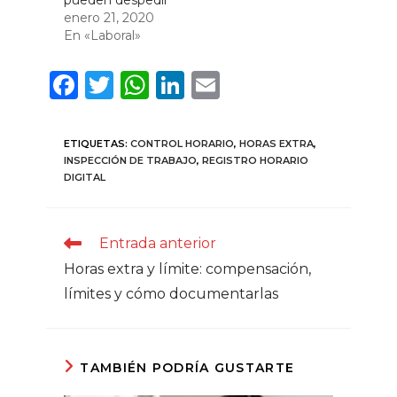
pueden despedir
enero 21, 2020
En «Laboral»
F
T
W
Li
E
a
w
h
n
m
c
it
a
k
ai
ETIQUETAS
:
CONTROL HORARIO
,
HORAS EXTRA
,
e
te
ts
e
l
INSPECCIÓN DE TRABAJO
,
REGISTRO HORARIO
DIGITAL
b
r
A
dI
o
p
n
Leer
Entrada anterior
o
p
más
Horas extra y límite: compensación,
k
artículos
límites y cómo documentarlas
TAMBIÉN PODRÍA GUSTARTE