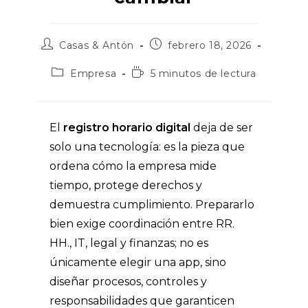
Autor
Publicación
Casas & Antón
febrero 18, 2026
de
de
la
la
Categoría
Tiempo
Empresa
5 minutos de lectura
entrada:
entrada:
de
de
la
lectura:
entrada:
El
registro horario digital
deja de ser
solo una tecnología: es la pieza que
ordena cómo la empresa mide
tiempo, protege derechos y
demuestra cumplimiento. Prepararlo
bien exige coordinación entre RR.
HH., IT, legal y finanzas; no es
únicamente elegir una app, sino
diseñar procesos, controles y
responsabilidades que garanticen