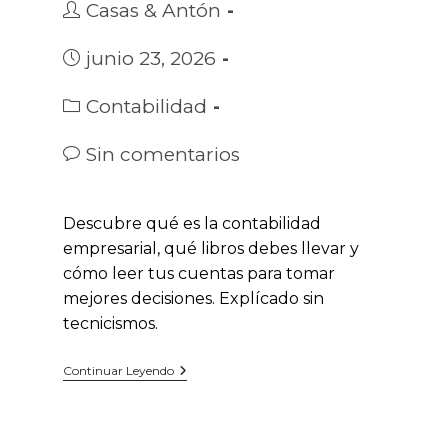
Autor
Casas & Antón
de
la
Publicación
junio 23, 2026
entrada:
de
la
Categoría
Contabilidad
entrada:
de
la
Comentarios
Sin comentarios
entrada:
de
la
entrada:
Descubre qué es la contabilidad
empresarial, qué libros debes llevar y
cómo leer tus cuentas para tomar
mejores decisiones. Explícado sin
tecnicismos.
Contabilidad
Continuar Leyendo
De
Empresas:
Lo
Que