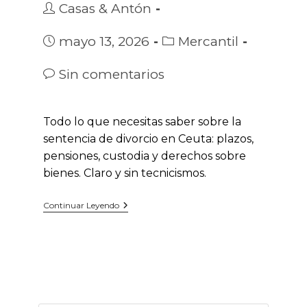
Autor
Casas & Antón
de
la
Publicación
Categoría
mayo 13, 2026
Mercantil
entrada:
de
de
la
la
Comentarios
Sin comentarios
entrada:
entrada:
de
la
entrada:
Todo lo que necesitas saber sobre la
sentencia de divorcio en Ceuta: plazos,
pensiones, custodia y derechos sobre
bienes. Claro y sin tecnicismos.
Sentencia
Continuar Leyendo
De
Divorcio
En
Ceuta:
Tus
Derechos
Y
El
Proceso