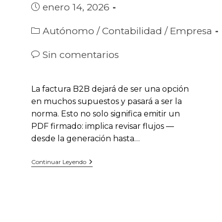
la
Publicación
enero 14, 2026
entrada:
de
la
Categoría
Autónomo
/
Contabilidad
/
Empresa
entrada:
de
la
Comentarios
Sin comentarios
entrada:
de
la
entrada:
La factura B2B dejará de ser una opción
en muchos supuestos y pasará a ser la
norma. Esto no solo significa emitir un
PDF firmado: implica revisar flujos —
desde la generación hasta…
Factura
Continuar Leyendo
Electrónica
B2B,
Qué
Cambiará