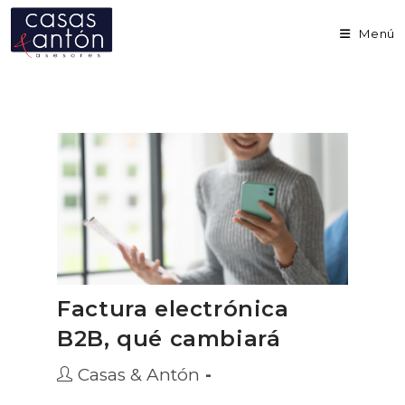
Ir
al
Menú
contenido
Factura electrónica
B2B, qué cambiará
Autor
Casas & Antón
de