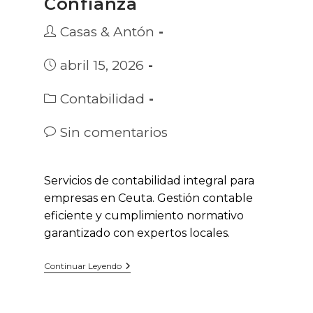
Confianza
Autor
Casas & Antón
de
la
Publicación
abril 15, 2026
entrada:
de
la
Categoría
Contabilidad
entrada:
de
la
Comentarios
Sin comentarios
entrada:
de
la
entrada:
Servicios de contabilidad integral para
empresas en Ceuta. Gestión contable
eficiente y cumplimiento normativo
garantizado con expertos locales.
Contabilidad
Continuar Leyendo
De
Empresas
En
Ceuta: