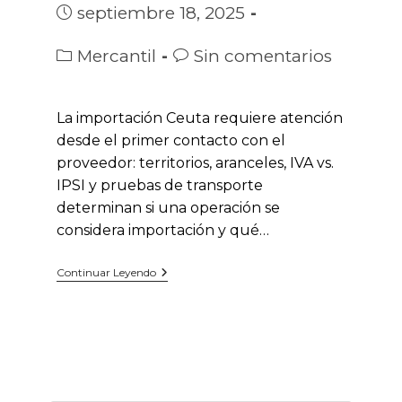
la
Publicación
septiembre 18, 2025
entrada:
de
la
Categoría
Comentarios
Mercantil
Sin comentarios
entrada:
de
de
la
la
entrada:
entrada:
La importación Ceuta requiere atención
desde el primer contacto con el
proveedor: territorios, aranceles, IVA vs.
IPSI y pruebas de transporte
determinan si una operación se
considera importación y qué…
Importación
Continuar Leyendo
En
Ceuta:
Pasos
Para
No
Fallar