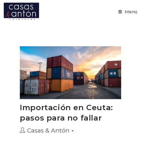
Ir
al
Menú
contenido
Importación en Ceuta:
pasos para no fallar
Autor
Casas & Antón
de