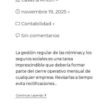
de
la
Publicación
noviembre 19, 2025
entrada:
de
la
Categoría
Contabilidad
entrada:
de
la
Comentarios
Sin comentarios
entrada:
de
la
entrada:
La gestión regular de las nóminas y los
seguros sociales es una tarea
imprescindible que debería formar
parte del cierre operativo mensual de
cualquier empresa. Revisarlas a tiempo
evita rectificaciones…
Nóminas
Continuar Leyendo
Y
Seguros
Sociales: