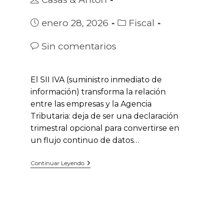
de
la
Publicación
Categoría
enero 28, 2026
Fiscal
entrada:
de
de
la
la
Comentarios
Sin comentarios
entrada:
entrada:
de
la
entrada:
El SII IVA (suministro inmediato de
información) transforma la relación
entre las empresas y la Agencia
Tributaria: deja de ser una declaración
trimestral opcional para convertirse en
un flujo continuo de datos…
SII
Continuar Leyendo
Del
IVA:
Quién
Está
Obligado,
Plazos