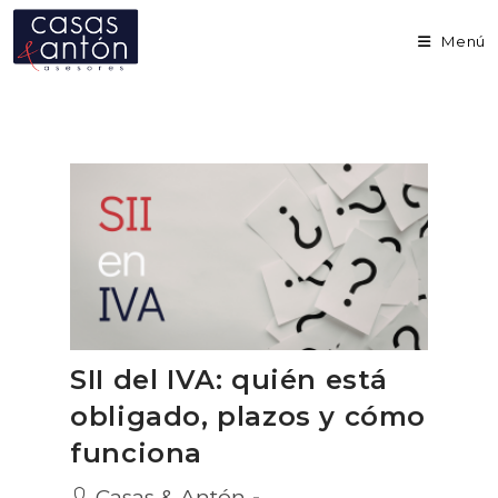
Ir
al
Menú
contenido
SII del IVA: quién está
obligado, plazos y cómo
funciona
Autor
Casas & Antón